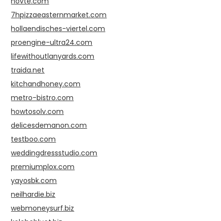
novte.com
7hpizzaeasternmarket.com
hollaendisches-viertel.com
proengine-ultra24.com
lifewithoutlanyards.com
traida.net
kitchandhoney.com
metro-bistro.com
howtosolv.com
delicesdemanon.com
testboo.com
weddingdressstudio.com
premiumplox.com
yayosbk.com
neilhardie.biz
webmoneysurf.biz