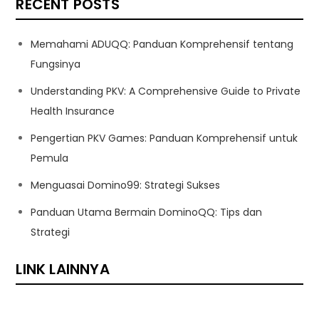
RECENT POSTS
Memahami ADUQQ: Panduan Komprehensif tentang
Fungsinya
Understanding PKV: A Comprehensive Guide to Private
Health Insurance
Pengertian PKV Games: Panduan Komprehensif untuk
Pemula
Menguasai Domino99: Strategi Sukses
Panduan Utama Bermain DominoQQ: Tips dan
Strategi
LINK LAINNYA