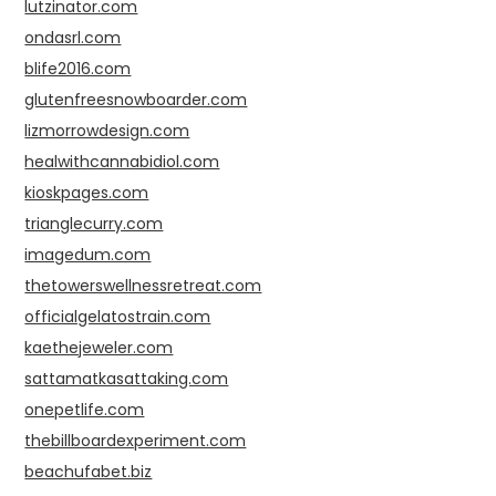
lutzinator.com
ondasrl.com
blife2016.com
glutenfreesnowboarder.com
lizmorrowdesign.com
healwithcannabidiol.com
kioskpages.com
trianglecurry.com
imagedum.com
thetowerswellnessretreat.com
officialgelatostrain.com
kaethejeweler.com
sattamatkasattaking.com
onepetlife.com
thebillboardexperiment.com
beachufabet.biz