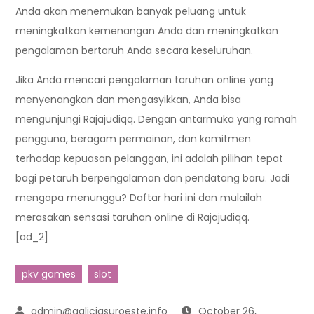
Anda akan menemukan banyak peluang untuk
meningkatkan kemenangan Anda dan meningkatkan
pengalaman bertaruh Anda secara keseluruhan.
Jika Anda mencari pengalaman taruhan online yang
menyenangkan dan mengasyikkan, Anda bisa
mengunjungi Rajajudiqq. Dengan antarmuka yang ramah
pengguna, beragam permainan, dan komitmen
terhadap kepuasan pelanggan, ini adalah pilihan tepat
bagi petaruh berpengalaman dan pendatang baru. Jadi
mengapa menunggu? Daftar hari ini dan mulailah
merasakan sensasi taruhan online di Rajajudiqq.
[ad_2]
pkv games
slot
October 26,