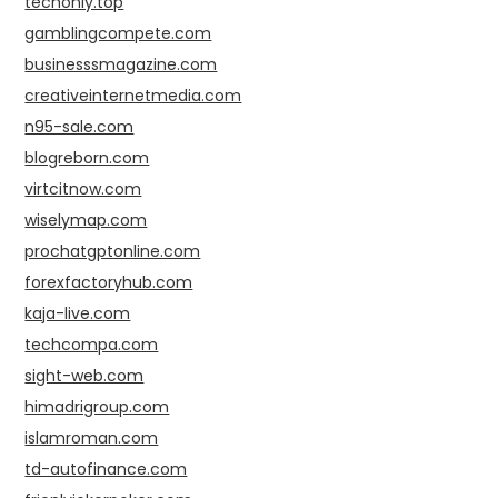
techonly.top
gamblingcompete.com
businesssmagazine.com
creativeinternetmedia.com
n95-sale.com
blogreborn.com
virtcitnow.com
wiselymap.com
prochatgptonline.com
forexfactoryhub.com
kaja-live.com
techcompa.com
sight-web.com
himadrigroup.com
islamroman.com
td-autofinance.com