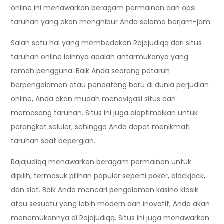
online ini menawarkan beragam permainan dan opsi
taruhan yang akan menghibur Anda selama berjam-jam.
Salah satu hal yang membedakan Rajajudiqq dari situs
taruhan online lainnya adalah antarmukanya yang
ramah pengguna. Baik Anda seorang petaruh
berpengalaman atau pendatang baru di dunia perjudian
online, Anda akan mudah menavigasi situs dan
memasang taruhan. Situs ini juga dioptimalkan untuk
perangkat seluler, sehingga Anda dapat menikmati
taruhan saat bepergian.
Rajajudiqq menawarkan beragam permainan untuk
dipilih, termasuk pilihan populer seperti poker, blackjack,
dan slot. Baik Anda mencari pengalaman kasino klasik
atau sesuatu yang lebih modern dan inovatif, Anda akan
menemukannya di Rajajudiqq. Situs ini juga menawarkan