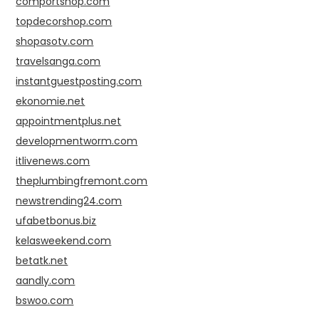
comportshop.com
topdecorshop.com
shopasotv.com
travelsanga.com
instantguestposting.com
ekonomie.net
appointmentplus.net
developmentworm.com
itlivenews.com
theplumbingfremont.com
newstrending24.com
ufabetbonus.biz
kelasweekend.com
betatk.net
aandly.com
bswoo.com