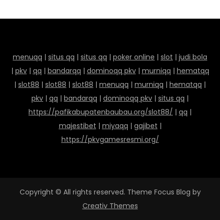
menuqq
|
situs qq
|
situs qq
|
poker online
|
slot
|
judi bola
|
pkv
|
qq
|
bandarqq
|
dominoqq pkv
|
murniqq
|
hematqq
|
slot88
|
slot88
|
slot88
|
menuqq
|
murniqq
|
hematqq
|
pkv
|
qq
|
bandarqq
|
dominoqq pkv
|
situs qq
|
https://pafikabupatenbaubau.org/slot88/
|
qq
|
majestibet
|
miyaqq
|
gajibet
|
https://pkvgamesresmi.org/
Copyright © All rights reserved. Theme Focus Blog by
Creativ Themes