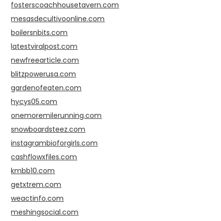
fosterscoachhousetavern.com
mesasdecultivoonline.com
boilersnbits.com
latestviralpost.com
newfreearticle.com
blitzpowerusa.com
gardenofeaten.com
hycys05.com
onemoremilerunning.com
snowboardsteez.com
instagrambioforgirls.com
cashflowxfiles.com
kmbb10.com
getxtrem.com
weactinfo.com
meshingsocial.com