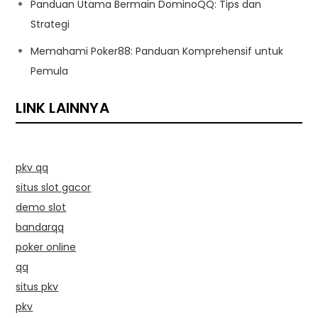
Panduan Utama Bermain DominoQQ: Tips dan
Strategi
Memahami Poker88: Panduan Komprehensif untuk
Pemula
LINK LAINNYA
pkv qq
situs slot gacor
demo slot
bandarqq
poker online
qq
situs pkv
pkv