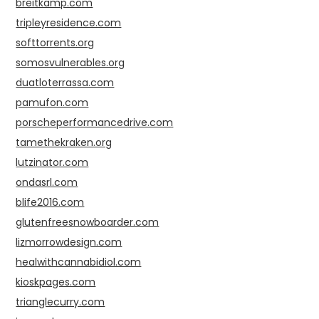
breitkamp.com
tripleyresidence.com
softtorrents.org
somosvulnerables.org
duatloterrassa.com
pamufon.com
porscheperformancedrive.com
tamethekraken.org
lutzinator.com
ondasrl.com
blife2016.com
glutenfreesnowboarder.com
lizmorrowdesign.com
healwithcannabidiol.com
kioskpages.com
trianglecurry.com