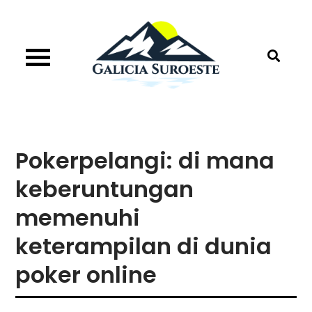
Skip
to
content
Bermain togel online dengan pasaran hk atau
Pasaran Situs Judi Online
pasarang hongkong resmi, agen togel aman
Togel HK Resmi dan
dan terpercaya.
Terpercaya
Pokerpelangi: di mana
keberuntungan
memenuhi
keterampilan di dunia
poker online