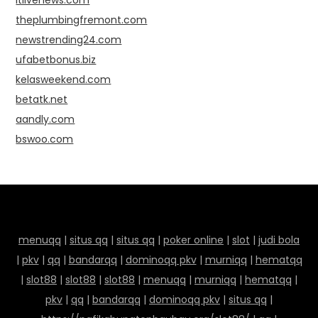
itlivenews.com
theplumbingfremont.com
newstrending24.com
ufabetbonus.biz
kelasweekend.com
betatk.net
aandly.com
bswoo.com
menuqq
|
situs qq
|
situs qq
|
poker online
|
slot
|
judi bola
|
pkv
|
qq
|
bandarqq
|
dominoqq pkv
|
murniqq
|
hematqq
|
slot88
|
slot88
|
slot88
|
menuqq
|
murniqq
|
hematqq
|
pkv
|
qq
|
bandarqq
|
dominoqq pkv
|
situs qq
|