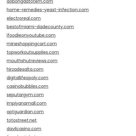
aobongdatotem.com
home-remedies-yeast-infection.com
electroreal.com
bestofmiami-dadecounty.com
ifoodieonyoutube.com
mineshoppingcart.com
topworkoutsupplies.com
mouthshutreviews.com
hirzadesalta.com
digitallifeopoly.com
casinobubbles.com
seputargym.com
impiyanamall.com
optguardian.com
totostreet.net
davilcasino.com