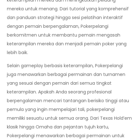
keterampilan mereka dan meningkatkan peluang
mereka untuk menang. Dari tutorial yang komprehensif
dan panduan strategi hingga sesi pelatihan interaktif
dengan pemain berpengalaman, Pokerpelangi
berkomitmen untuk membantu pemain mengasah
keterampilan mereka dan menjadi pemain poker yang
lebih baik.
Selain gameplay berbasis keterampilan, Pokerpelangi
juga menawarkan berbagai permainan dan turnamen
yang sesuai dengan pemain dari semua tingkat
keterampilan. Apakah Anda seorang profesional
berpengalaman mencari tantangan berisiko tinggi atau
pemula yang ingin mempelajari tali, pokerpelangi
memiliki sesuatu untuk semua orang. Dari Texas Hold’em
klasik hingga Omaha dan pejantan tujuh kartu,
Pokerpelangi menawarkan berbagai permainan untuk