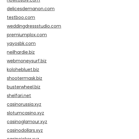
howtosolv.com
delicesdemanon.com
testboo.com
weddingdressstudio.com
premiumplox.com
yayosbk.com
neilhardie.biz
webmoneysurf.biz
kolohebluet.biz
shootermask.biz
busterwheel.biz
shelfari.net
casinorussia.xyz
slotumcasino.xyz
casinoglamour.xyz
casinodollars.xyz