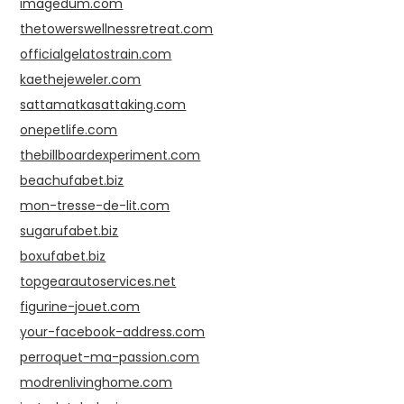
imagedum.com
thetowerswellnessretreat.com
officialgelatostrain.com
kaethejeweler.com
sattamatkasattaking.com
onepetlife.com
thebillboardexperiment.com
beachufabet.biz
mon-tresse-de-lit.com
sugarufabet.biz
boxufabet.biz
topgearautoservices.net
figurine-jouet.com
your-facebook-address.com
perroquet-ma-passion.com
modrenlivinghome.com