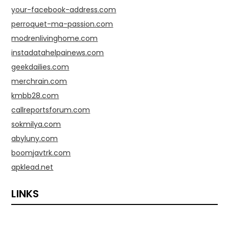
your-facebook-address.com
perroquet-ma-passion.com
modrenlivinghome.com
instadatahelpainews.com
geekdailies.com
merchrain.com
kmbb28.com
callreportsforum.com
sokmilya.com
abyluny.com
boomjavtrk.com
apklead.net
LINKS