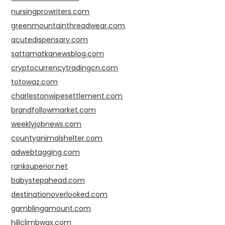
nursingprowriters.com
greenmountainthreadwear.com
acutedispensary.com
sattamatkanewsblog.com
cryptocurrencytradingcn.com
totowaz.com
charlestonwipesettlement.com
brandfollowmarket.com
weeklyjobnews.com
countyanimalshelter.com
adwebtagging.com
ranksuperior.net
babystepahead.com
destinationoverlooked.com
gamblingamount.com
hillclimbwax.com