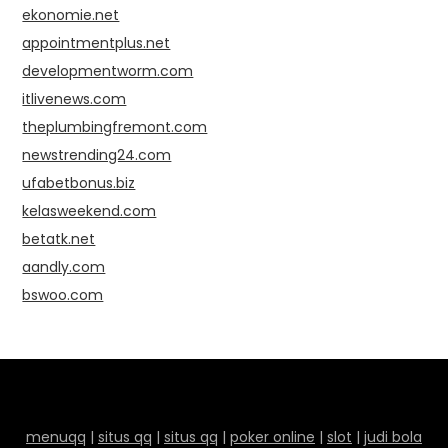
ekonomie.net
appointmentplus.net
developmentworm.com
itlivenews.com
theplumbingfremont.com
newstrending24.com
ufabetbonus.biz
kelasweekend.com
betatk.net
aandly.com
bswoo.com
menuqq
|
situs qq
|
situs qq
|
poker online
|
slot
|
judi bola