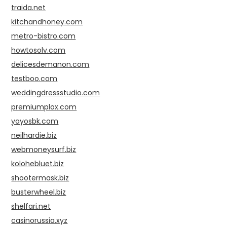
traida.net
kitchandhoney.com
metro-bistro.com
howtosolv.com
delicesdemanon.com
testboo.com
weddingdressstudio.com
premiumplox.com
yayosbk.com
neilhardie.biz
webmoneysurf.biz
kolohebluet.biz
shootermask.biz
busterwheel.biz
shelfari.net
casinorussia.xyz