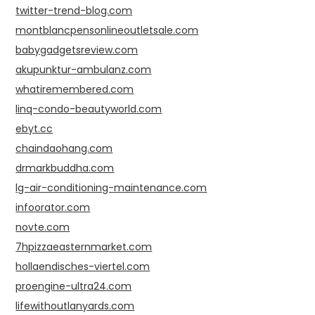
twitter-trend-blog.com
montblancpensonlineoutletsale.com
babygadgetsreview.com
akupunktur-ambulanz.com
whatiremembered.com
linq-condo-beautyworld.com
ebyt.cc
chaindaohang.com
drmarkbuddha.com
lg-air-conditioning-maintenance.com
infoorator.com
novte.com
7hpizzaeasternmarket.com
hollaendisches-viertel.com
proengine-ultra24.com
lifewithoutlanyards.com