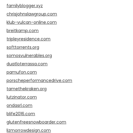
familyblogger.xyz
chrisjohnslawgroup.com
klub-vulcan-online.com
breitkamp.com
tripleyresidence.com
softtorrents.org
somosvulnerables.org
duatloterrassa.com
pamufon.com
porscheperformancedrive.com
tamethekraken.org
lutzinator.com
ondasrl.com
blife2016.com
glutenfreesnowboarder.com
lizmorrowdesign.com