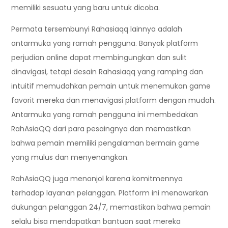
memiliki sesuatu yang baru untuk dicoba.
Permata tersembunyi Rahasiaqq lainnya adalah
antarmuka yang ramah pengguna. Banyak platform
perjudian online dapat membingungkan dan sulit
dinavigasi, tetapi desain Rahasiaqq yang ramping dan
intuitif memudahkan pemain untuk menemukan game
favorit mereka dan menavigasi platform dengan mudah.
Antarmuka yang ramah pengguna ini membedakan
RahAsiaQQ dari para pesaingnya dan memastikan
bahwa pemain memiliki pengalaman bermain game
yang mulus dan menyenangkan.
RahAsiaQQ juga menonjol karena komitmennya
terhadap layanan pelanggan. Platform ini menawarkan
dukungan pelanggan 24/7, memastikan bahwa pemain
selalu bisa mendapatkan bantuan saat mereka