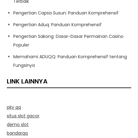
Terbaik
Pengertian Capsa Susun: Panduan Komprehensif
Pengertian Aduq: Panduan Komprehensif
Pengertian Sakong: Dasar-Dasar Permainan Casino
Populer
Memahami ADUQQ: Panduan Komprehensif tentang
Fungsinya
LINK LAINNYA
pkv qq
situs slot gacor
demo slot
bandarqq