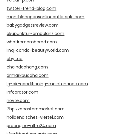
vulcanrp.com
twitter-trend-blog.com
montblancpensonlineoutletsale.com
babygadgetsreview.com
akupunktur-ambulanz.com
whatiremembered.com
linq-condo-beautyworld.com
ebyt.cc
chaindaohang.com
drmarkbuddha.com
lg-air-conditioning-maintenance.com
infoorator.com
novte.com
7hpizzaeasternmarket.com
hollaendisches-viertel.com
proengine-ultra24.com