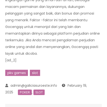
lingkungan game yang aman dan aman, berbagai
macam permainan dan layanannya, dukungan
pelanggan yang sangat baik, dan bonus dan promosi
yang menarik. Faktor -faktor ini telah membantu
Gocengqq untuk menonjol dari yang lain dan
memantapkan dirinya sebagai platform perjudian online
terkemuka. Jika Anda mencari pengalaman perjudian
online yang andal dan menyenangkan, Gocengqq pasti
layak untuk dicoba.
[ad_2]
pkv games
slot
February 19,
2025
,
POKER
SLOT