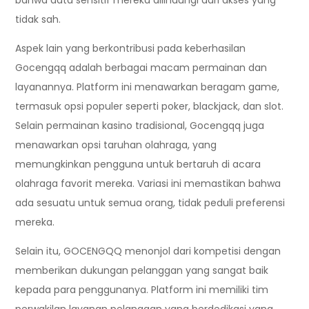
bahwa data sensitif mereka dilindungi dari akses yang
tidak sah.
Aspek lain yang berkontribusi pada keberhasilan
Gocengqq adalah berbagai macam permainan dan
layanannya. Platform ini menawarkan beragam game,
termasuk opsi populer seperti poker, blackjack, dan slot.
Selain permainan kasino tradisional, Gocengqq juga
menawarkan opsi taruhan olahraga, yang
memungkinkan pengguna untuk bertaruh di acara
olahraga favorit mereka. Variasi ini memastikan bahwa
ada sesuatu untuk semua orang, tidak peduli preferensi
mereka.
Selain itu, GOCENGQQ menonjol dari kompetisi dengan
memberikan dukungan pelanggan yang sangat baik
kepada para penggunanya. Platform ini memiliki tim