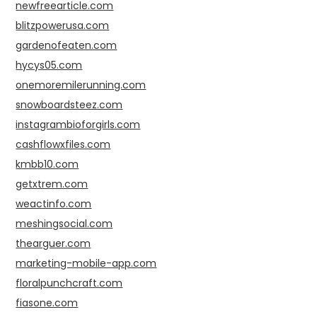
newfreearticle.com
blitzpowerusa.com
gardenofeaten.com
hycys05.com
onemoremilerunning.com
snowboardsteez.com
instagrambioforgirls.com
cashflowxfiles.com
kmbb10.com
getxtrem.com
weactinfo.com
meshingsocial.com
thearguer.com
marketing-mobile-app.com
floralpunchcraft.com
fiasone.com