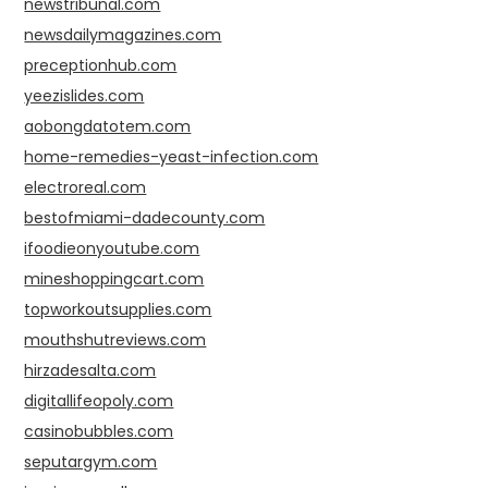
newstribunal.com
newsdailymagazines.com
preceptionhub.com
yeezislides.com
aobongdatotem.com
home-remedies-yeast-infection.com
electroreal.com
bestofmiami-dadecounty.com
ifoodieonyoutube.com
mineshoppingcart.com
topworkoutsupplies.com
mouthshutreviews.com
hirzadesalta.com
digitallifeopoly.com
casinobubbles.com
seputargym.com