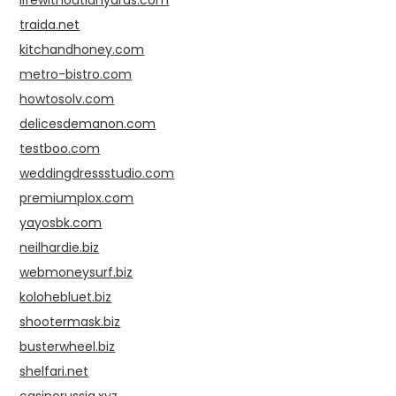
lifewithoutlanyards.com
traida.net
kitchandhoney.com
metro-bistro.com
howtosolv.com
delicesdemanon.com
testboo.com
weddingdressstudio.com
premiumplox.com
yayosbk.com
neilhardie.biz
webmoneysurf.biz
kolohebluet.biz
shootermask.biz
busterwheel.biz
shelfari.net