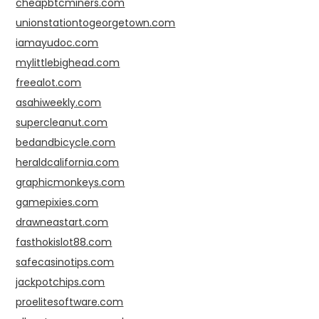
cheapbtcminers.com
unionstationtogeorgetown.com
iamayudoc.com
mylittlebighead.com
freealot.com
asahiweekly.com
supercleanut.com
bedandbicycle.com
heraldcalifornia.com
graphicmonkeys.com
gamepixies.com
drawneastart.com
fasthokislot88.com
safecasinotips.com
jackpotchips.com
proelitesoftware.com