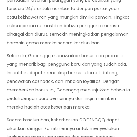
perwakilan layanan pelanggan yang berdedikasi yang
tersedia 24/7 untuk membantu dengan pertanyaan
atau kekhawatiran yang mungkin dimiliki pemain. Tingkat
dukungan ini memastikan bahwa pengguna merasa
dihargai dan diurus, semakin meningkatkan pengalaman
bermain game mereka secara keseluruhan.
Selain itu, Gocengqq menawarkan bonus dan promosi
yang menarik bagi pengguna baru dan yang sudah ada.
Insentif ini dapat mencakup bonus selamat datang,
penawaran cashback, dan imbalan loyalitas. Dengan
memberikan bonus ini, Gocengqq menunjukkan bahwa ia
peduli dengan para pemainnya dan ingin memberi
mereka hadiah atas kesetiaan mereka.
Secara keseluruhan, keberhasilan GOCENGQQ dapat
dikaitkan dengan komitmennya untuk menyediakan