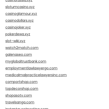
casinorussia.xyz
slotumcasino.xyz
casinoglamour.xyz
casinodollars.xyz
casinojoker.xyz
pokerdewa.xyz
slot-wiki.xyz
watch2match.com
galenaseo.com
myglobaltrustbank.com
employmentlawlawyergo.com
medicalmalpracticelawyersinc.com
comportshop.com
topdecorshop.com
shopasotv.com
travelsanga.com