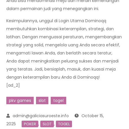
Anda bisa mendominasi meja dan meraih kemenangan
dalam permainan judi yang menegangkan ini.
Kesimpulannya, unggul di Login Utama Dominoqq
membutuhkan kombinasi keterampilan, strategi, dan
latihan. Dengan menguasai peraturan, mengembangkan
strategi yang solid, mengelola uang Anda secara efektif,
mengamati lawan Anda, dan berlatih secara teratur,
Anda dapat meningkatkan peluang sukses dan menjadi
yang teratas. Jadi, bersiaplah, masuk, dan kuasai meja
dengan keterampilan baru Anda di Dominoqq!
[ad_2]
pkv games
slot
togel
October 15,
2025
,
,
POKER
SLOT
TOGEL