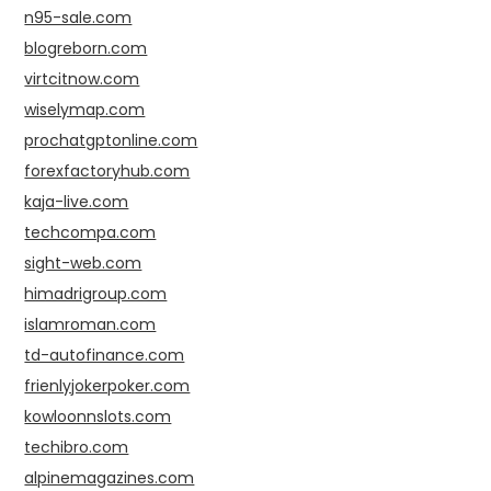
n95-sale.com
blogreborn.com
virtcitnow.com
wiselymap.com
prochatgptonline.com
forexfactoryhub.com
kaja-live.com
techcompa.com
sight-web.com
himadrigroup.com
islamroman.com
td-autofinance.com
frienlyjokerpoker.com
kowloonnslots.com
techibro.com
alpinemagazines.com