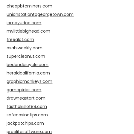
cheapbtcminers.com
unionstationtogeorgetown.com
iamayudoc.com
mylittlebighead.com
freealot.com
asahiweekly.com
supercleanut.com
bedandbicycle.com
heraldcalifornia.com
graphicmonkeys.com
gamepixies.com
drawneastart.com
fasthokislot88.com
safecasinotips.com
jackpotchips.com
proelitesoftware.com