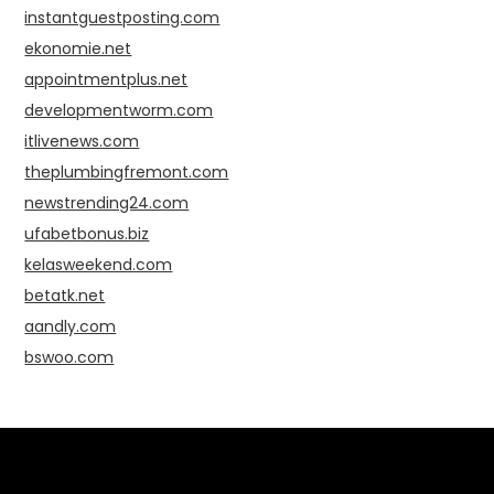
instantguestposting.com
ekonomie.net
appointmentplus.net
developmentworm.com
itlivenews.com
theplumbingfremont.com
newstrending24.com
ufabetbonus.biz
kelasweekend.com
betatk.net
aandly.com
bswoo.com