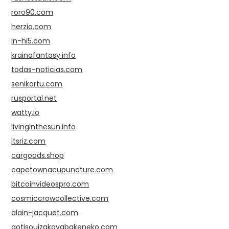
roro90.com
herzio.com
in-hi5.com
krainafantasy.info
todas-noticias.com
senikartu.com
rusportal.net
watty.io
livinginthesun.info
itsriz.com
cargoods.shop
capetownacupuncture.com
bitcoinvideospro.com
cosmiccrowcollective.com
alain-jacquet.com
gotisouizakayabakeneko.com