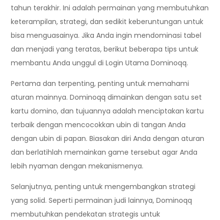
tahun terakhir. Ini adalah permainan yang membutuhkan
keterampilan, strategi, dan sedikit keberuntungan untuk
bisa menguasainya. Jika Anda ingin mendominasi tabel
dan menjadi yang teratas, berikut beberapa tips untuk
membantu Anda unggul di Login Utama Dominoqq.
Pertama dan terpenting, penting untuk memahami
aturan mainnya. Dominoqq dimainkan dengan satu set
kartu domino, dan tujuannya adalah menciptakan kartu
terbaik dengan mencocokkan ubin di tangan Anda
dengan ubin di papan. Biasakan diri Anda dengan aturan
dan berlatihlah memainkan game tersebut agar Anda
lebih nyaman dengan mekanismenya.
Selanjutnya, penting untuk mengembangkan strategi
yang solid. Seperti permainan judi lainnya, Dominoqq
membutuhkan pendekatan strategis untuk