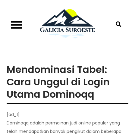
Skip
to
content
Bermain togel online dengan pasaran hk atau
Pasaran Situs Judi Online
pasarang hongkong resmi, agen togel aman
Togel HK Resmi dan
dan terpercaya.
Terpercaya
Mendominasi Tabel:
Cara Unggul di Login
Utama Dominoqq
[ad_1]
Dominoqq adalah permainan judi online populer yang
telah mendapatkan banyak pengikut dalam beberapa