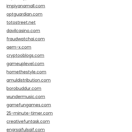
impiyanamall.com
optguardian.com
totostreet.net
davilcasino.com
fraudwatchai.com
aem-x.com
cryptooblogs.com
gameuplevel.com
homethestyle.com
amuldistribution.com
borobuddur.com
wundermusic.com
gamefungames.com
25-minute-timer.com
creativefuntask.com
engrsaifulsaif.com