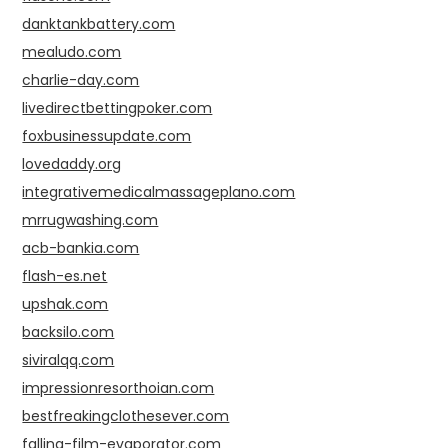
danktankbattery.com
mealudo.com
charlie-day.com
livedirectbettingpoker.com
foxbusinessupdate.com
lovedaddy.org
integrativemedicalmassageplano.com
mrrugwashing.com
acb-bankia.com
flash-es.net
upshak.com
backsilo.com
siviralqq.com
impressionresorthoian.com
bestfreakingclothesever.com
falling-film-evaporator.com