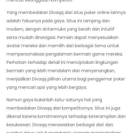
mencari keunggulan kompetitif.
Yang membedakan Divaqq dari situs poker online lainnya
adalah fokusnya pada gaya. Situs ini ramping dan
modern, dengan antarmuka yang bersih dan intuitif
serta mudah dinavigasi. Pemain dapat menyesuaikan
avatar mereka dan memilih dari berbagai tema untuk
mempersonalisasi pengalaman bermain game mereka.
Perhatian terhadap detail ini menciptakan lingkungan
bermain yang lebih mendalam dan menyenangkan,
menjadikan Divaqq pilihan utama bagi penggemar poker
yang mencari opsi yang lebih bergaya.
Namun gaya bukanlah satu-satunya hal yang
membedakan Divaqq dari kompetitornya. Situs ini juga
dikenal karena komitmennya terhadap keterampilan dan
kesuksesan. Divaqq menawarkan berbagai alat dan