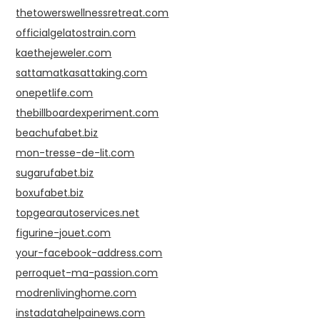
thetowerswellnessretreat.com
officialgelatostrain.com
kaethejeweler.com
sattamatkasattaking.com
onepetlife.com
thebillboardexperiment.com
beachufabet.biz
mon-tresse-de-lit.com
sugarufabet.biz
boxufabet.biz
topgearautoservices.net
figurine-jouet.com
your-facebook-address.com
perroquet-ma-passion.com
modrenlivinghome.com
instadatahelpainews.com