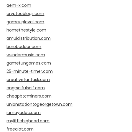
aem-x.com
cryptooblogs.com
gameuplevel.com
homethestyle.com
amuldistribution.com
borobuddur.com
wundermusic.com
gamefungames.com
25-minute-timer.com
creativefuntask.com
engrsaifulsaif.com
cheapbtcminers.com
unionstationtogeorgetown.com
iamayudoc.com
mylittlebighead.com
freealot.com