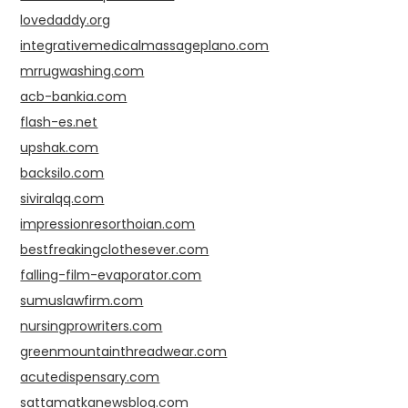
lovedaddy.org
integrativemedicalmassageplano.com
mrrugwashing.com
acb-bankia.com
flash-es.net
upshak.com
backsilo.com
siviralqq.com
impressionresorthoian.com
bestfreakingclothesever.com
falling-film-evaporator.com
sumuslawfirm.com
nursingprowriters.com
greenmountainthreadwear.com
acutedispensary.com
sattamatkanewsblog.com