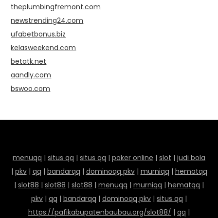
theplumbingfremont.com
newstrending24.com
ufabetbonus.biz
kelasweekend.com
betatk.net
aandly.com
bswoo.com
menuqq
|
situs qq
|
situs qq
|
poker online
|
slot
|
judi bola
|
pkv
|
qq
|
bandarqq
|
dominoqq pkv
|
murniqq
|
hematqq
|
slot88
|
slot88
|
slot88
|
menuqq
|
murniqq
|
hematqq
|
pkv
|
qq
|
bandarqq
|
dominoqq pkv
|
situs qq
|
https://pafikabupatenbaubau.org/slot88/
|
qq
|