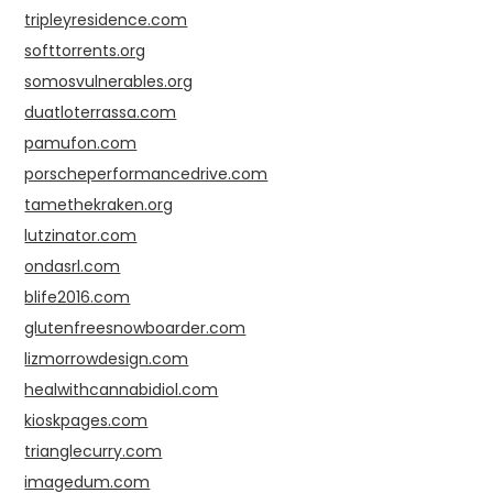
tripleyresidence.com
softtorrents.org
somosvulnerables.org
duatloterrassa.com
pamufon.com
porscheperformancedrive.com
tamethekraken.org
lutzinator.com
ondasrl.com
blife2016.com
glutenfreesnowboarder.com
lizmorrowdesign.com
healwithcannabidiol.com
kioskpages.com
trianglecurry.com
imagedum.com