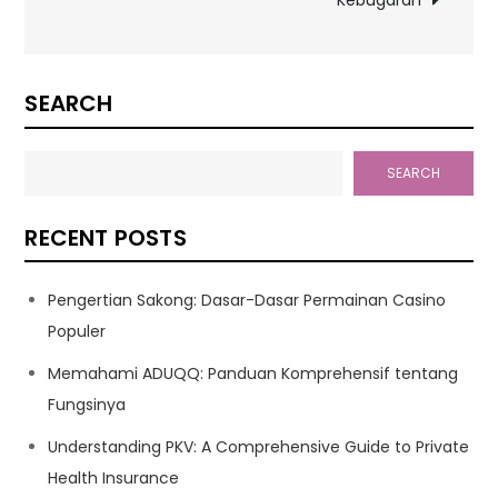
Kebugaran
SEARCH
SEARCH
RECENT POSTS
Pengertian Sakong: Dasar-Dasar Permainan Casino
Populer
Memahami ADUQQ: Panduan Komprehensif tentang
Fungsinya
Understanding PKV: A Comprehensive Guide to Private
Health Insurance