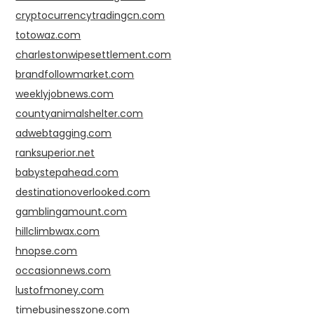
cryptocurrencytradingcn.com
totowaz.com
charlestonwipesettlement.com
brandfollowmarket.com
weeklyjobnews.com
countyanimalshelter.com
adwebtagging.com
ranksuperior.net
babystepahead.com
destinationoverlooked.com
gamblingamount.com
hillclimbwax.com
hnopse.com
occasionnews.com
lustofmoney.com
timebusinesszone.com