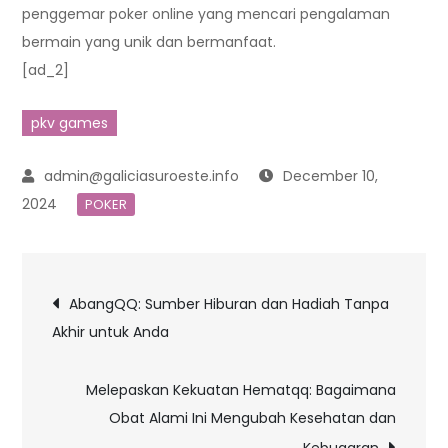
penggemar poker online yang mencari pengalaman
bermain yang unik dan bermanfaat.
[ad_2]
pkv games
December 10,
2024
POKER
Post
AbangQQ: Sumber Hiburan dan Hadiah Tanpa
Akhir untuk Anda
navigation
Melepaskan Kekuatan Hematqq: Bagaimana
Obat Alami Ini Mengubah Kesehatan dan