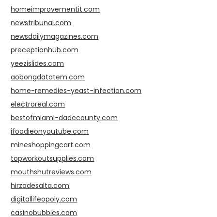
homeimprovementit.com
newstribunal.com
newsdailymagazines.com
preceptionhub.com
yeezislides.com
aobongdatotem.com
home-remedies-yeast-infection.com
electroreal.com
bestofmiami-dadecounty.com
ifoodieonyoutube.com
mineshoppingcart.com
topworkoutsupplies.com
mouthshutreviews.com
hirzadesalta.com
digitallifeopoly.com
casinobubbles.com