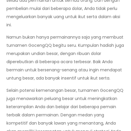
selalu ada permainan untuk semua orang. Dan dengan
pembelian mulai dari beberapa dolar, Anda tidak perlu
mengeluarkan banyak uang untuk ikut serta dalam aksi
ini.
Namun bukan hanya permainannya saja yang membuat
turnamen GocengQQ begitu seru. Kumpulan hadiah juga
merupakan undian besar, dengan ribuan dolar
diperebutkan di beberapa acara terbesar. Baik Anda
bermain untuk bersenang-senang atau ingin mendapat
untung besar, ada banyak insentif untuk ikut serta.
Selain potensi kemenangan besar, turnamen GocengQQ
juga menawarkan peluang besar untuk meningkatkan
keterampilan Anda dan belajar dari beberapa pemain
terbaik dalam permainan. Dengan medan yang
kompetitif dan banyak lawan yang menantang, Anda