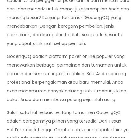
Apakah Anda penggemar poker online dan mencari cara
baru dan menarik untuk menguji keterampilan Anda dan
menang besar? Kunjungi turnamen GocengQQ yang
mendebarkan! Dengan beragam pembelian, jenis
permainan, dan kumpulan hadiah, selalu ada sesuatu
yang dapat dinikmati setiap pemain.
GocengQQ adalah platform poker online populer yang
menawarkan berbagai permainan dan turnamen untuk
pemain dari semua tingkat keahlian. Baik Anda seorang
profesional berpengalaman atau baru memulai, Anda
akan menemukan banyak peluang untuk menunjukkan
bakat Anda dan membawa pulang sejumlah uang.
Salah satu hal terbaik tentang turnamen GocengQQ
adalah beragamnya pilihan yang tersedia. Dari Texas
Hold’em klasik hingga Omaha dan varian populer lainnya,