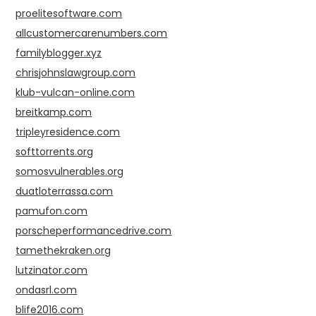
proelitesoftware.com
allcustomercarenumbers.com
familyblogger.xyz
chrisjohnslawgroup.com
klub-vulcan-online.com
breitkamp.com
tripleyresidence.com
softtorrents.org
somosvulnerables.org
duatloterrassa.com
pamufon.com
porscheperformancedrive.com
tamethekraken.org
lutzinator.com
ondasrl.com
blife2016.com