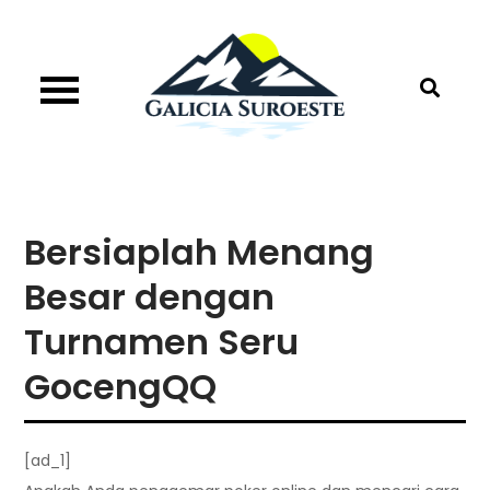
Skip
to
content
Bermain togel online dengan pasaran hk atau
Pasaran Situs Judi Online
pasarang hongkong resmi, agen togel aman
Togel HK Resmi dan
dan terpercaya.
Terpercaya
Bersiaplah Menang
Besar dengan
Turnamen Seru
GocengQQ
[ad_1]