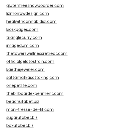
glutenfreesnowboarder.com
lizmorrowdesign.com
healwithcannabidiol.com
kioskpages.com
trianglecurry.com
imagedum.com
thetowerswellnessretreat.com
officialgelatostrain.com
kaethejeweler.com
sattamatkasattaking.com
onepetlife.com
thebillboardexperiment.com
beachufabet.biz
mon-tresse-de-lit.com
sugarufabet.biz
boxufabet.biz