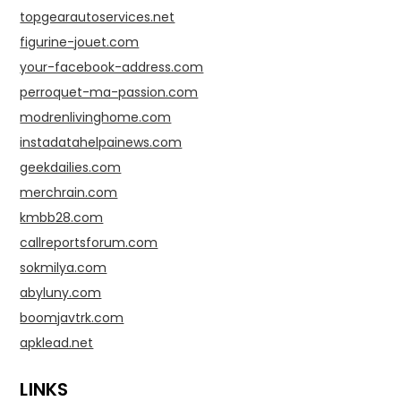
topgearautoservices.net
figurine-jouet.com
your-facebook-address.com
perroquet-ma-passion.com
modrenlivinghome.com
instadatahelpainews.com
geekdailies.com
merchrain.com
kmbb28.com
callreportsforum.com
sokmilya.com
abyluny.com
boomjavtrk.com
apklead.net
LINKS