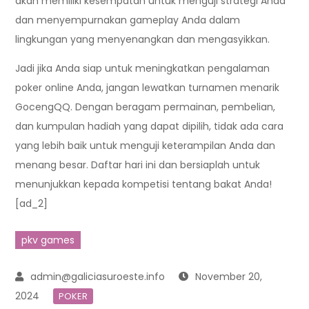
akan memiliki kesempatan untuk menguji strategi Anda
dan menyempurnakan gameplay Anda dalam
lingkungan yang menyenangkan dan mengasyikkan.
Jadi jika Anda siap untuk meningkatkan pengalaman
poker online Anda, jangan lewatkan turnamen menarik
GocengQQ. Dengan beragam permainan, pembelian,
dan kumpulan hadiah yang dapat dipilih, tidak ada cara
yang lebih baik untuk menguji keterampilan Anda dan
menang besar. Daftar hari ini dan bersiaplah untuk
menunjukkan kepada kompetisi tentang bakat Anda!
[ad_2]
pkv games
November 20,
2024
POKER