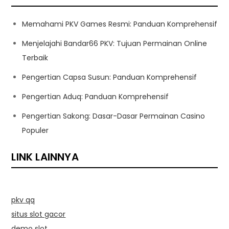
Memahami PKV Games Resmi: Panduan Komprehensif
Menjelajahi Bandar66 PKV: Tujuan Permainan Online
Terbaik
Pengertian Capsa Susun: Panduan Komprehensif
Pengertian Aduq: Panduan Komprehensif
Pengertian Sakong: Dasar-Dasar Permainan Casino
Populer
LINK LAINNYA
pkv qq
situs slot gacor
demo slot