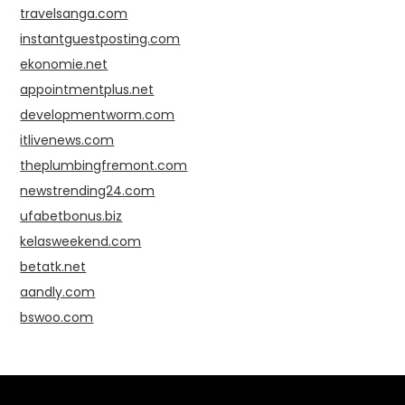
travelsanga.com
instantguestposting.com
ekonomie.net
appointmentplus.net
developmentworm.com
itlivenews.com
theplumbingfremont.com
newstrending24.com
ufabetbonus.biz
kelasweekend.com
betatk.net
aandly.com
bswoo.com