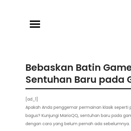
Skip
to
content
Pasaran Situs Judi On
Bermain togel online dengan pasaran h
Bebaskan Batin Game
Sentuhan Baru pada 
[ad_1]
Apakah Anda penggemar permainan klasik seperti 
bagus? Kunjungi MarioQQ, sentuhan baru pada gam
dengan cara yang belum pernah ada sebelumnya.