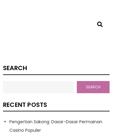
aya.
SEARCH
SEARCH
RECENT POSTS
Pengertian Sakong: Dasar-Dasar Permainan
Casino Populer