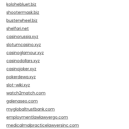
kolohebluet.biz
shootermask.biz
busterwheel.biz
shelfari.net
casinorussia.xyz
slotumcasino.xyz
casinoglamour.xyz
casinodollars.xyz
casinojoker.xyz
pokerdewa.xyz
slot-wiki.xyz
watch2match.com
galenaseo.com
myglobaltrustbank.com
employmentlawlawyergo.com
medicalmalpracticelawyersinc.com