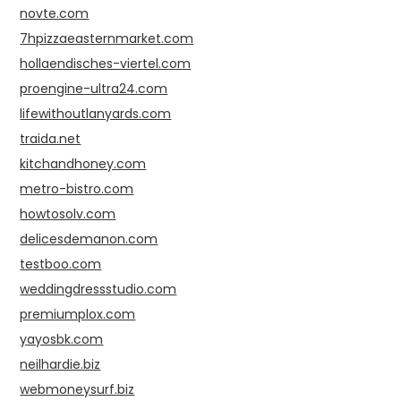
novte.com
7hpizzaeasternmarket.com
hollaendisches-viertel.com
proengine-ultra24.com
lifewithoutlanyards.com
traida.net
kitchandhoney.com
metro-bistro.com
howtosolv.com
delicesdemanon.com
testboo.com
weddingdressstudio.com
premiumplox.com
yayosbk.com
neilhardie.biz
webmoneysurf.biz