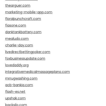
thearguer.com
marketing-mobile-app.com
floralpunchcraft.com
fiasone.com
danktankbattery.com
mealudo.com
charlie-day.com
livedirectbettingpoker.com
foxbusinessupdate.com
lovedaddy.org
integrativemedicalmassageplano.com
mrrugwashing.com
acb-bankia.com
flash-es.net
upshak.com
backsilo.com