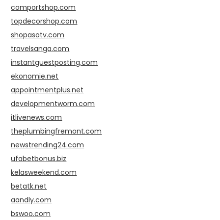
comportshop.com
topdecorshop.com
shopasotv.com
travelsanga.com
instantguestposting.com
ekonomie.net
appointmentplus.net
developmentworm.com
itlivenews.com
theplumbingfremont.com
newstrending24.com
ufabetbonus.biz
kelasweekend.com
betatk.net
aandly.com
bswoo.com