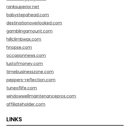
ranksuperior.net
babystepahead.com
destinationoverlooked.com
gamblingamount.com
hillclimbwax.com
hnopse.com
occasionnews.com
lustofmoney.com
timebusinesszone.com
peppers-reflection.com
tuneoflife.com
windowwellmaintenancepros.com
affiliateholder.com
LINKS