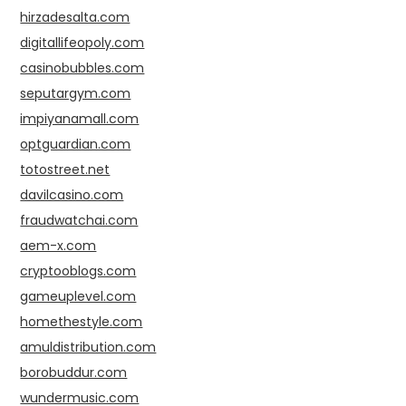
hirzadesalta.com
digitallifeopoly.com
casinobubbles.com
seputargym.com
impiyanamall.com
optguardian.com
totostreet.net
davilcasino.com
fraudwatchai.com
aem-x.com
cryptooblogs.com
gameuplevel.com
homethestyle.com
amuldistribution.com
borobuddur.com
wundermusic.com