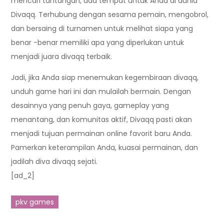
mencari tantangan, ada tempat untuk Anda di dunia
Divaqq. Terhubung dengan sesama pemain, mengobrol,
dan bersaing di turnamen untuk melihat siapa yang
benar -benar memiliki apa yang diperlukan untuk
menjadi juara divaqq terbaik.
Jadi, jika Anda siap menemukan kegembiraan divaqq,
unduh game hari ini dan mulailah bermain. Dengan
desainnya yang penuh gaya, gameplay yang
menantang, dan komunitas aktif, Divaqq pasti akan
menjadi tujuan permainan online favorit baru Anda.
Pamerkan keterampilan Anda, kuasai permainan, dan
jadilah diva divaqq sejati.
[ad_2]
pkv games