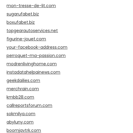
mon-tresse-de-lit.com
sugarufabet.biz
boxufabet.biz
topgearautoservices.net
figurine-jouet.com
your-facebook-address.com
perroquet-ma-passion.com
modrenlivinghome.com
instadatahelpainews.com
geekdailies.com
merchrain.com
kmbb28.com
callreportsforum.com
sokmilya.com
abyluny.com
boomjavtrk.com