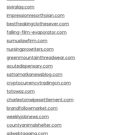
siviralqq.com
impressionresorthoian.com
bestfreakingclothesever.com
falling-film-evaporator.com
sumuslawfirm.com
nursingprowriters.com
greenmountainthreadwear.com
acutedispensary.com
sattamatkanewsblog.com
cryptocurrencytradingcn.com
totowaz.com
charlestonwipesettlement.com
brandfollowmarket.com
weeklyjobnews.com
countyanimalshelter.com
adwebtagging.com